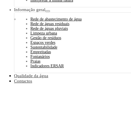
Interpretar a minha fatura
Informação geral
Rede de abastecimento de água
Rede de águas residuais
Rede de águas pluviais
Limpeza urbana
Gestão de resíduos
Espaços verdes
Sustentabilidade
Empreitadas
Fontanários
Praias
Indicadores ERSAR
Qualidade da água
Contactos