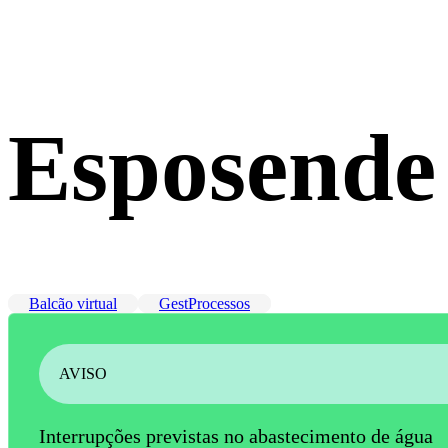
Esposende
Balcão virtual
GestProcessos
AVISO
Interrupções previstas no abastecimento de água