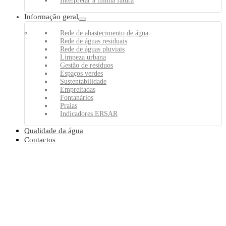
Interpretar a minha fatura
Informação geral
Rede de abastecimento de água
Rede de águas residuais
Rede de águas pluviais
Limpeza urbana
Gestão de resíduos
Espaços verdes
Sustentabilidade
Empreitadas
Fontanários
Praias
Indicadores ERSAR
Qualidade da água
Contactos