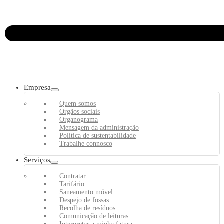
Empresa
Quem somos
Orgãos sociais
Organograma
Mensagem da administração
Política de sustentabilidade
Trabalhe connosco
Serviços
Contratar
Tarifário
Saneamento móvel
Despejo de fossas
Recolha de resíduos
Comunicação de leituras