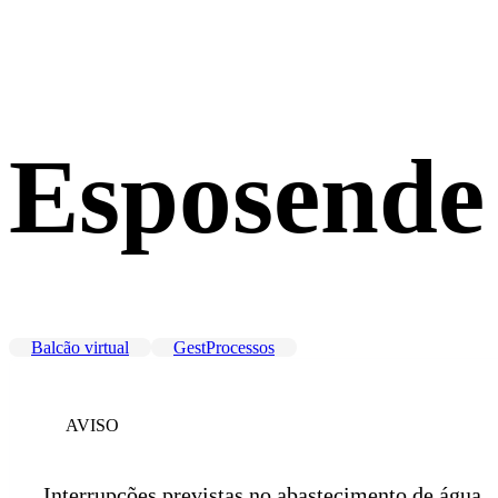
Esposende
Balcão virtual
GestProcessos
AVISO
Interrupções previstas no abastecimento de água