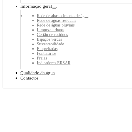
Informação geral
Rede de abastecimento de água
Rede de águas residuais
Rede de águas pluviais
Limpeza urbana
Gestão de resíduos
Espaços verdes
Sustentabilidade
Empreitadas
Fontanários
Praias
Indicadores ERSAR
Qualidade da água
Contactos