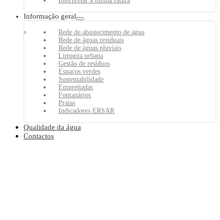
Interpretar a minha fatura
Informação geral
Rede de abastecimento de água
Rede de águas residuais
Rede de águas pluviais
Limpeza urbana
Gestão de resíduos
Espaços verdes
Sustentabilidade
Empreitadas
Fontanários
Praias
Indicadores ERSAR
Qualidade da água
Contactos