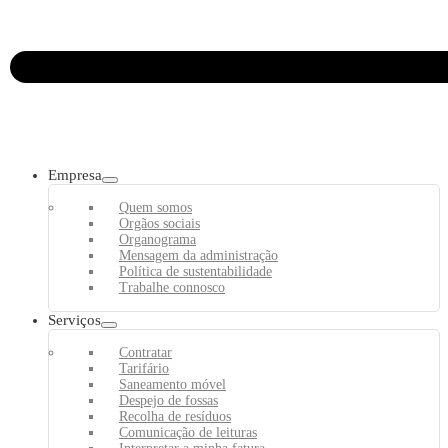
Empresa
Quem somos
Orgãos sociais
Organograma
Mensagem da administração
Política de sustentabilidade
Trabalhe connosco
Serviços
Contratar
Tarifário
Saneamento móvel
Despejo de fossas
Recolha de resíduos
Comunicação de leituras