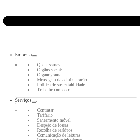
Empresa
Quem somos
Orgãos sociais
Organograma
Mensagem da administração
Política de sustentabilidade
Trabalhe connosco
Serviços
Contratar
Tarifário
Saneamento móvel
Despejo de fossas
Recolha de resíduos
Comunicação de leituras