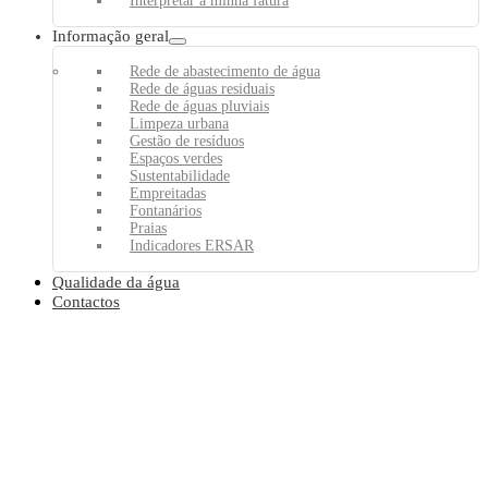
Interpretar a minha fatura
Informação geral
Rede de abastecimento de água
Rede de águas residuais
Rede de águas pluviais
Limpeza urbana
Gestão de resíduos
Espaços verdes
Sustentabilidade
Empreitadas
Fontanários
Praias
Indicadores ERSAR
Qualidade da água
Contactos