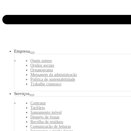
Empresa
Quem somos
Orgãos sociais
Organograma
Mensagem da administração
Política de sustentabilidade
Trabalhe connosco
Serviços
Contratar
Tarifário
Saneamento móvel
Despejo de fossas
Recolha de resíduos
Comunicação de leituras