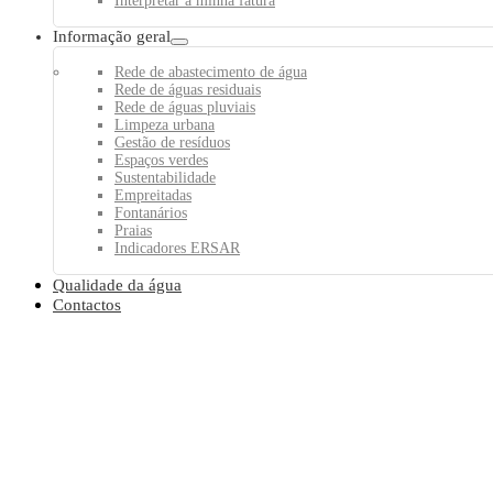
Interpretar a minha fatura
Informação geral
Rede de abastecimento de água
Rede de águas residuais
Rede de águas pluviais
Limpeza urbana
Gestão de resíduos
Espaços verdes
Sustentabilidade
Empreitadas
Fontanários
Praias
Indicadores ERSAR
Qualidade da água
Contactos