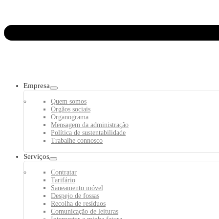
Empresa
Quem somos
Orgãos sociais
Organograma
Mensagem da administração
Política de sustentabilidade
Trabalhe connosco
Serviços
Contratar
Tarifário
Saneamento móvel
Despejo de fossas
Recolha de resíduos
Comunicação de leituras