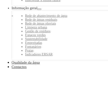
Interpretar a minha fatura
Informação geral
Rede de abastecimento de água
Rede de águas residuais
Rede de águas pluviais
Limpeza urbana
Gestão de resíduos
Espaços verdes
Sustentabilidade
Empreitadas
Fontanários
Praias
Indicadores ERSAR
Qualidade da água
Contactos