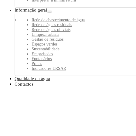
Interpretar a minha fatura
Informação geral
Rede de abastecimento de água
Rede de águas residuais
Rede de águas pluviais
Limpeza urbana
Gestão de resíduos
Espaços verdes
Sustentabilidade
Empreitadas
Fontanários
Praias
Indicadores ERSAR
Qualidade da água
Contactos