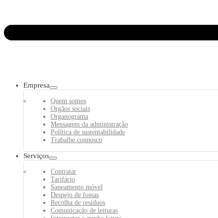
Empresa
Quem somos
Orgãos sociais
Organograma
Mensagem da administração
Política de sustentabilidade
Trabalhe connosco
Serviços
Contratar
Tarifário
Saneamento móvel
Despejo de fossas
Recolha de resíduos
Comunicação de leituras