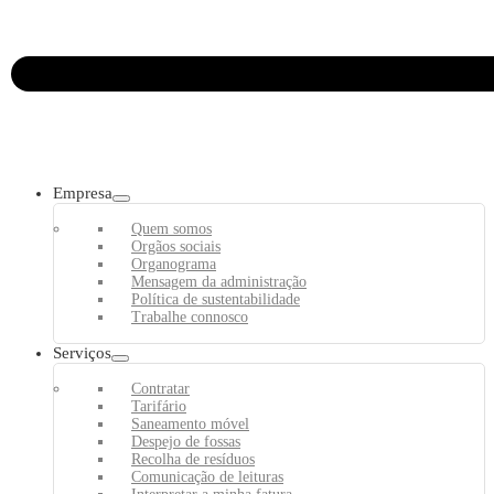
Empresa
Quem somos
Orgãos sociais
Organograma
Mensagem da administração
Política de sustentabilidade
Trabalhe connosco
Serviços
Contratar
Tarifário
Saneamento móvel
Despejo de fossas
Recolha de resíduos
Comunicação de leituras