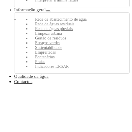
Interpretar a minha fatura
Informação geral
Rede de abastecimento de água
Rede de águas residuais
Rede de águas pluviais
Limpeza urbana
Gestão de resíduos
Espaços verdes
Sustentabilidade
Empreitadas
Fontanários
Praias
Indicadores ERSAR
Qualidade da água
Contactos