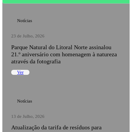
Notícias
23 de Julho, 2026
Parque Natural do Litoral Norte assinalou
21.º aniversário com homenagem à natureza
através da fotografia
Ver
Notícias
13 de Julho, 2026
Atualização da tarifa de resíduos para