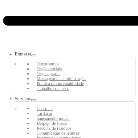
Empresa
Quem somos
Orgãos sociais
Organograma
Mensagem da administração
Política de sustentabilidade
Trabalhe connosco
Serviços
Contratar
Tarifário
Saneamento móvel
Despejo de fossas
Recolha de resíduos
Comunicação de leituras