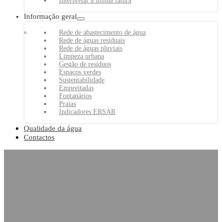
Interpretar a minha fatura
Informação geral
Rede de abastecimento de água
Rede de águas residuais
Rede de águas pluviais
Limpeza urbana
Gestão de resíduos
Espaços verdes
Sustentabilidade
Empreitadas
Fontanários
Praias
Indicadores ERSAR
Qualidade da água
Contactos