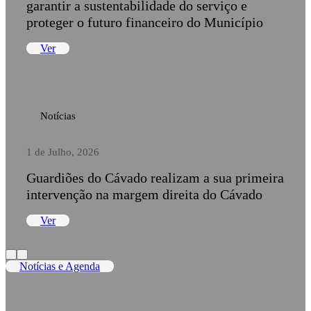
garantir a sustentabilidade do serviço e
proteger o futuro financeiro do Município
Ver
Notícias
1 de Julho, 2026
Guardiões do Cávado realizam a sua primeira
intervenção na margem direita do Cávado
Ver
Notícias e Agenda