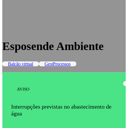
Esposende Ambiente
Balcão virtual
GestProcessos
AVISO
Interrupções previstas no abastecimento de
água