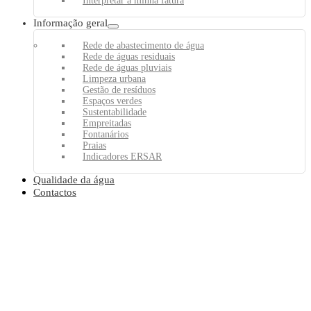
Interpretar a minha fatura
Informação geral
Rede de abastecimento de água
Rede de águas residuais
Rede de águas pluviais
Limpeza urbana
Gestão de resíduos
Espaços verdes
Sustentabilidade
Empreitadas
Fontanários
Praias
Indicadores ERSAR
Qualidade da água
Contactos