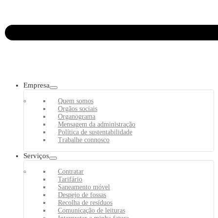
Empresa
Quem somos
Orgãos sociais
Organograma
Mensagem da administração
Política de sustentabilidade
Trabalhe connosco
Serviços
Contratar
Tarifário
Saneamento móvel
Despejo de fossas
Recolha de resíduos
Comunicação de leituras